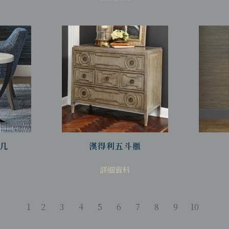
几
漢得利五斗櫃
詳細資料
1
2
3
4
5
6
7
8
9
10