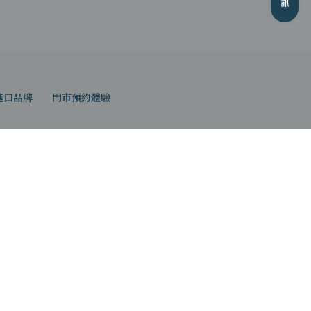
進口品牌
門市預約體驗
家具南崁館
竹區中正路1號 4F
3-222-0025
AM11:00~PM22:00
輸工具：搭乘捷運至民權西路站，轉承1841客運至長榮
行2分鐘可達。