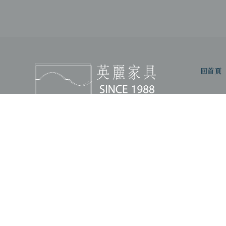
回首頁
英麗家
台北市內
FOLLOW US
TEL：
0
FAX：02
營業時間：
大眾運輸
藍7至新
家具行
台北家具行
內湖區家具行
進口家具行
台北進口家具行