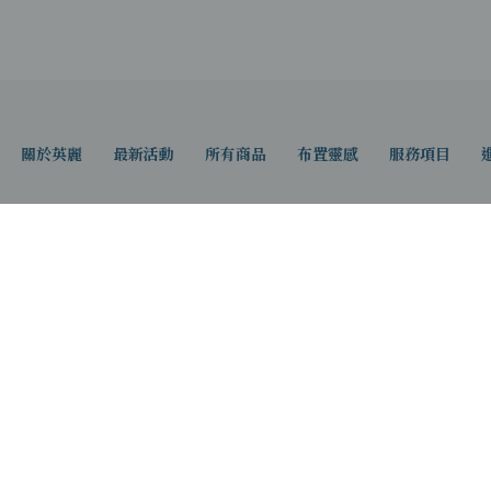
關於英麗
最新活動
所有商品
布置靈感
服務項目
具內湖館
英麗
湖區新湖一路128巷15號2F
桃園市蘆
2-8791-3882 ( 2F )
TEL：0
-8791-7892
營業時間：
AM12:00-PM20:50
大眾運
工具：搭乘捷運至松山站，轉乘民生幹線、204、63、
站，步
湖一路口，步行5分鐘可達。