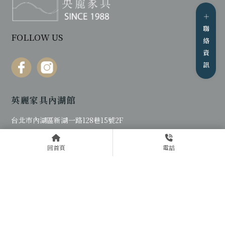
FOLLOW US
英麗家具內湖館
台北市內湖區新湖一路128巷15號2F
TEL：
02-8791-3882 ( 2F )
回首頁
電話
FAX：02-8791-7892
營業時間：AM12:00-PM20:50
大眾運輸工具：搭乘捷運至松山站，轉乘民生幹線、
204、63、藍7至新湖一路口，步行5分鐘可達。
英麗家具南崁館