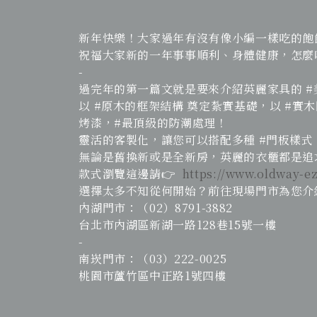
新年快樂！大家過年有沒有像小編一樣吃的飽飽
祝福大家新的一年事事順利、身體健康，怎麼
-
過完年的第一篇文就是要來介紹英麗家具的 
以 #原木的框架結構 奠定紮實基礎，以 #
烤漆，#最頂級的防潮處理！
靈活的客製化，讓您可以搭配多種 #門板樣式
無論是舊換新或是全新房，英麗的衣櫃都是追求
款式瀏覽這邊請👉
https://www.oldway-e
選擇太多不知從何開始？前往現場門市為您介紹
內湖門市：（02）8791-3882
台北市內湖區新湖一路128巷15號一樓
-
南崁門市：（03）222-0025
桃園市蘆竹區中正路1號四樓