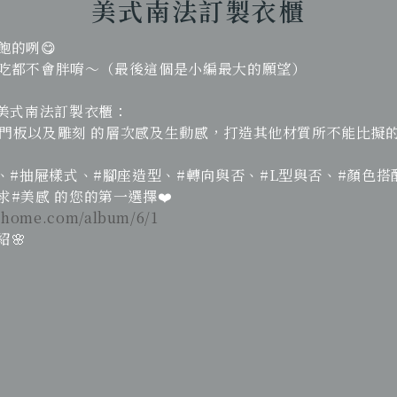
美式南法訂製衣櫃
的咧😋
吃都不會胖唷～（最後這個是小編最大的願望）
#美式南法訂製衣櫃：
實木門板以及雕刻 的層次感及生動感，打造其他材質所不能比
、#抽屜樣式、#腳座造型、#轉向與否、#L型與否、#顏色搭
#美感 的您的第一選擇❤️
zhome.com/album/6/1
🌸