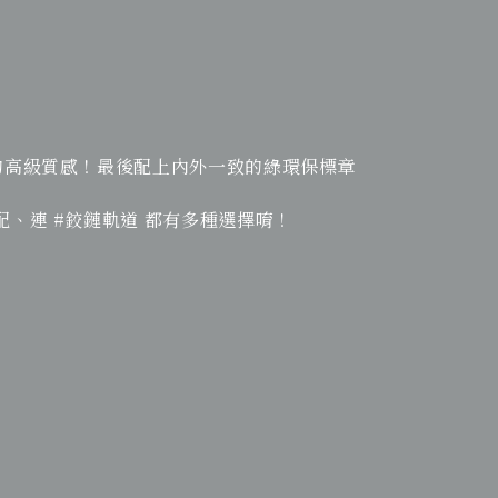
擬的高級質感！最後配上內外一致的綠環保標章
配、連 #鉸鏈軌道 都有多種選擇唷！