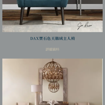
DAX寶石色天鵝絨主人椅
詳細資料