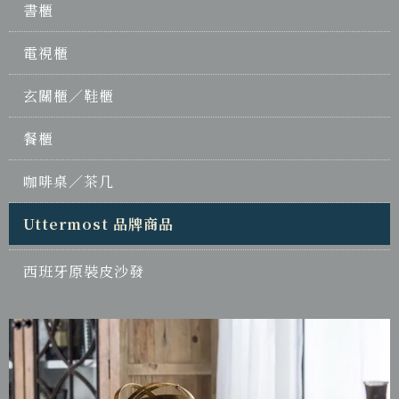
書櫃
電視櫃
玄關櫃／鞋櫃
餐櫃
咖啡桌／茶几
Uttermost 品牌商品
西班牙原裝皮沙發