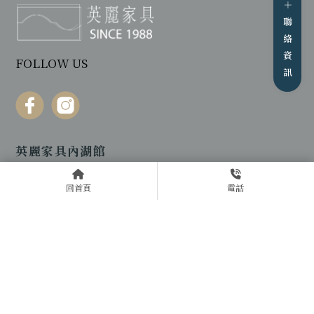
FOLLOW US
英麗家具內湖館
台北市內湖區新湖一路128巷15號2F
回首頁
電話
TEL：
02-8791-3882 ( 2F )
FAX：02-8791-7892
營業時間：AM12:00-PM20:50
大眾運輸工具：搭乘捷運至松山站，轉乘民生幹線、
204、63、藍7至新湖一路口，步行5分鐘可達。