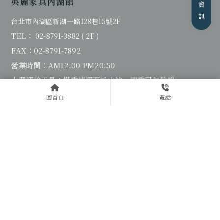
英麗家具內湖館
台北市內湖區新湖一路128巷15號2F
TEL：
02-8791-3882 ( 2F )
FAX：02-8791-7892
營業時間：AM12:00-PM20:50
大眾運輸工具：搭乘捷運至松山站，轉乘民生幹線、
204、63、藍7至新湖一路口，步行5分鐘可達。
回首頁
電話
英麗家具南崁館
桃園市蘆竹區中正路1號 4F
TEL：03-222-0025
營業時間：AM11:00~PM22:00
大眾運輸工具：搭乘捷運至民權西路站，轉承1841客運至
長榮站，步行2分鐘可達。