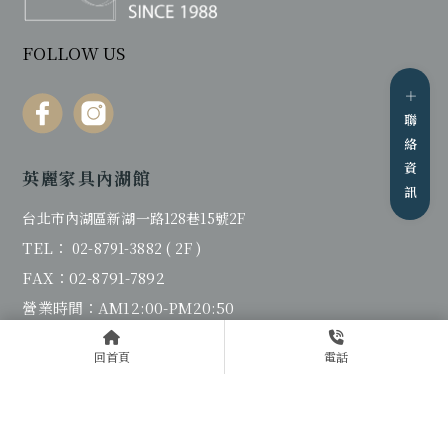
FOLLOW US
英麗家具內湖館
台北市內湖區新湖一路128巷15號2F
TEL：
02-8791-3882 ( 2F )
FAX：02-8791-7892
營業時間：AM12:00-PM20:50
大眾運輸工具：搭乘捷運至松山站，轉乘民生幹線、
回首頁
電話
204、63、藍7至新湖一路口，步行5分鐘可達。
英麗家具南崁館